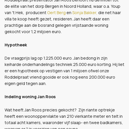
de elite van het dorp Bergen in Noord Holland, waar o.a. Youp
van 't Hek, producent
Gert Berg
en
Sonja Bakker,
die net haar
villa te koop heeft gezet, resideren. Jan heeft daar een
prachtige aan de bosrand gelegen vrijstaande woning
gekocht voor 1,2 miljoen euro.
Hypotheek
De vraagprijs lag op 1.225.000 euro. Jan bedong in zijn
keiharde onderhandelings techniek 25.000 euro korting. Hij liet
er een hypotheek op vestigen van 1 miljoen ofwel onze
Roddelpraat vriend gooide er ook nog eens 200.000 euro
eigen geld tegen aan.
Indeling woning Jan Roos
Wat heeft Jan Roos precies gekocht? Zijn riante optrekje
heeft een woonoppervlakte van 210 vierkante meter en telt in
totaal acht kamers, waaronder vijf slaap- en twee badkamers,
waarvan er 1 is voorzien van een sauna..