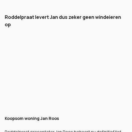
Roddelpraat levert Jan dus zeker geen windeieren
op
Koopsom woning Jan Roos
Roddelpraat presentator Jan Roos behoort nu definitief tot