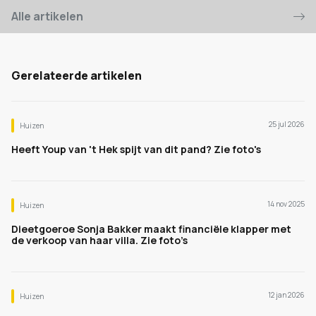
Alle artikelen
Gerelateerde artikelen
25 jul 2026
Huizen
Heeft Youp van 't Hek spijt van dit pand? Zie foto's
14 nov 2025
Huizen
Dieetgoeroe Sonja Bakker maakt financiële klapper met
de verkoop van haar villa. Zie foto’s
12 jan 2026
Huizen