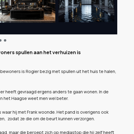
woners spullen aan het verhuizen is
rtbewoners is Rogier bezig met spullen uit het huis te halen,
j Rogier heeft gevraagd ergens anders te gaan wonen. In de
r in het Haagse weet men wel beter.
s waar hij met Frank woonde. Het pand is overigens ook
n, zodat ze die om de beurt kunnen verzorgen.
d, maar die beroept zich op mediastop die hij zelf heeft