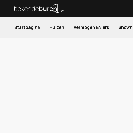
Startpagina
Huizen
Vermogen BN'ers
Shown