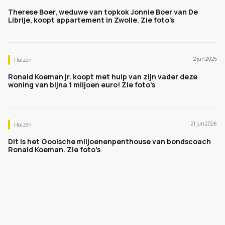
Therese Boer, weduwe van topkok Jonnie Boer van De
Librije, koopt appartement in Zwolle. Zie foto’s
2 jun 2025
Huizen
Ronald Koeman jr. koopt met hulp van zijn vader deze
woning van bijna 1 miljoen euro! Zie foto's
21 jun 2026
Huizen
Dit is het Gooische miljoenenpenthouse van bondscoach
Ronald Koeman. Zie foto's