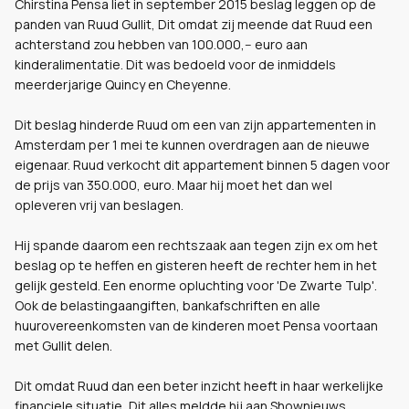
Chirstina Pensa liet in september 2015 beslag leggen op de
panden van Ruud Gullit, Dit omdat zij meende dat Ruud een
achterstand zou hebben van 100.000,-- euro aan
kinderalimentatie. Dit was bedoeld voor de inmiddels
meerderjarige Quincy en Cheyenne.
Dit beslag hinderde Ruud om een van zijn appartementen in
Amsterdam per 1 mei te kunnen overdragen aan de nieuwe
eigenaar. Ruud verkocht dit appartement binnen 5 dagen voor
de prijs van 350.000, euro. Maar hij moet het dan wel
opleveren vrij van beslagen.
Hij spande daarom een rechtszaak aan tegen zijn ex om het
beslag op te heffen en gisteren heeft de rechter hem in het
gelijk gesteld. Een enorme opluchting voor 'De Zwarte Tulp'.
Ook de belastingaangiften, bankafschriften en alle
huurovereenkomsten van de kinderen moet Pensa voortaan
met Gullit delen.
Dit omdat Ruud dan een beter inzicht heeft in haar werkelijke
financiele situatie, Dit alles meldde hij aan Shownieuws