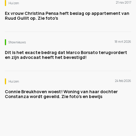
21 nov 2017
Huizen
Ex vrouw Christina Pensa heft beslag op appartement van
Ruud Gullit op. Zie foto's
18 mrt 2026
Shownieuws
Dit is het exacte bedrag dat Marco Borsato terugvordert
en zijn advocaat heeft het bevestigd!
24 feb 2026
Huizen
Connie Breukhoven woest! Woning van haar dochter
Constanza wordt geveild. Zie foto's en bewijs