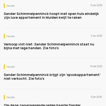
9 nov 2025
Huizen
Sander Schimmelpenninck hoopt met open huis eindelijk
zijn luxe appartement in Muiden kwijt te raken
2 nov 2025
Huizen
Verkoop vlot niet: Sander Schimmelpenninck staat nu
bijna met lege handen. Zie foto’s
19 okt 2025
Huizen
Sander Schimmelpenninck krijgt zijn ‘spookappartement’
niet verkocht. Zie foto’s
5 jan 2026
Huizen
Om deze zwaarwegende reden haalde Sander