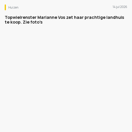
14 jul 2026
Huizen
Topwielrenster Marianne Vos zet haar prachtige landhuis
te koop. Zie foto's