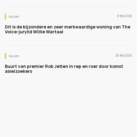
8 feb 2026
Huizen
Dit is de bijzondere en zeer merkwaardige woning van The
Voice-jurylid Willie Wartaal
26 feb 2026
Huizen
Buurt van premier Rob Jetten in rep en roer door komst
asielzoekers