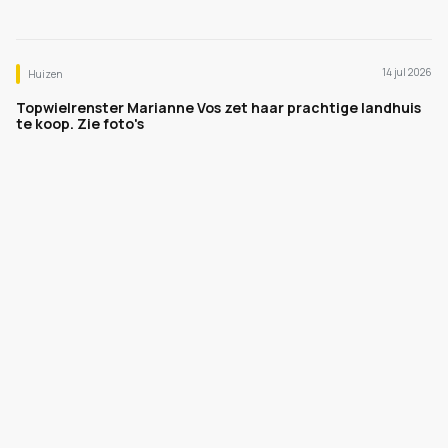
14 jul 2026
Huizen
Topwielrenster Marianne Vos zet haar prachtige landhuis
te koop. Zie foto's