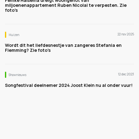
Femke Halsema dreigt woongenot van
miljoenenappartement Ruben Nicolai te verpesten. Zie
foto's
22 nov 2025
Huizen
Wordt dit het liefdesnestje van zangeres Stefania en
Flemming? Zie foto’s
12 dec 2023
Shownieuws
Songfestival deelnemer 2024 Joost Klein nu al onder vuur!