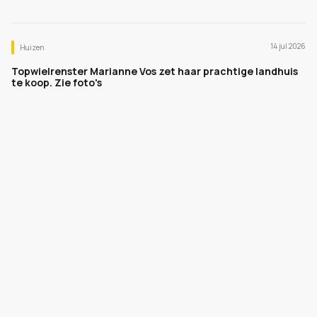
14 jul 2026
Huizen
Topwielrenster Marianne Vos zet haar prachtige landhuis
te koop. Zie foto's