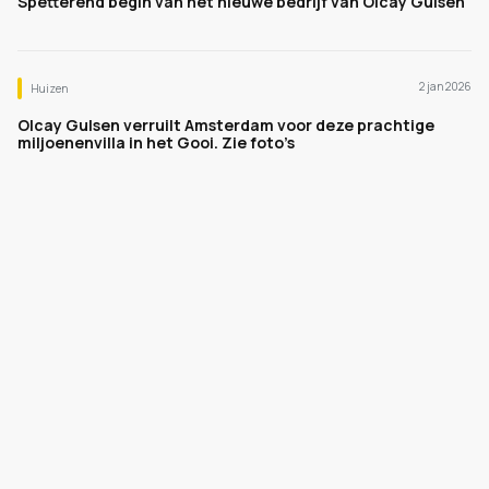
Spetterend begin van het nieuwe bedrijf van Olcay Gülsen
2 jan 2026
Huizen
Olcay Gulsen verruilt Amsterdam voor deze prachtige
miljoenenvilla in het Gooi. Zie foto’s