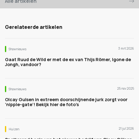
Alle artikelen
Gerelateerde artikelen
3 mrt 2026
Shownieuws
Gaat Ruud de Wild er met de ex van Thijs Römer, Igone de
Jongh, vandoor?
25 nov 2025
Shownieuws
Olcay Gulsen in extreem doorschijnende jurk zorgt voor
‘nipple-gate’! Bekijk hier de foto’s
21 jul 2026
Huizen