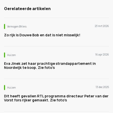
Gerelateerde artikelen
23 mrt 2026
Vermogen BN’ers
Zo rijk is Douwe Bob en dat is niet misselijk!
16 apr 2026
Huizen
Eva Jinek zet haar prachtige strandappartement in
Noordwijk te koop. Zie foto's
13 dec 2025
Huizen
Dit heeft gevallen RTL programma directeur Peter van der
Vorst fors rijker gemaakt. Zie foto's