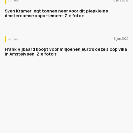
13 mrt 2018
Huizen
Sven Kramer legt tonnen neer voor dit piepkleine
Amsterdamse appartement.Zie foto's
6 jun 2024
Huizen
Frank Rijkaard koopt voor miljoenen euro's deze sloop villa
in Amstelveen. Zie foto's