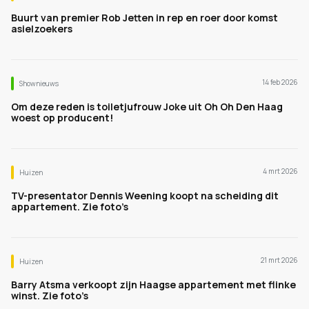
Buurt van premier Rob Jetten in rep en roer door komst
asielzoekers
14 feb 2026
Shownieuws
Om deze reden is toiletjufrouw Joke uit Oh Oh Den Haag
woest op producent!
4 mrt 2026
Huizen
TV-presentator Dennis Weening koopt na scheiding dit
appartement. Zie foto’s
21 mrt 2026
Huizen
Barry Atsma verkoopt zijn Haagse appartement met flinke
winst. Zie foto’s