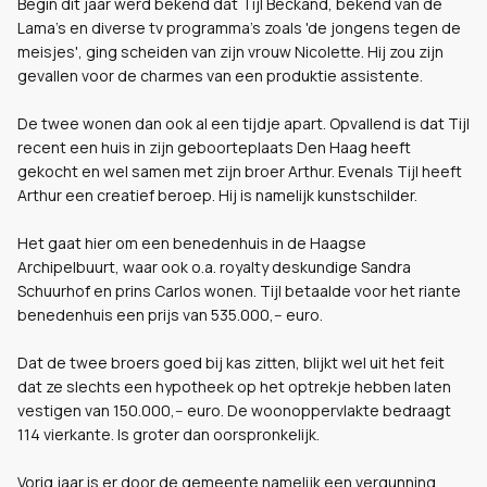
Begin dit jaar werd bekend dat Tijl Beckand, bekend van de
Lama's en diverse tv programma's zoals 'de jongens tegen de
meisjes', ging scheiden van zijn vrouw Nicolette. Hij zou zijn
gevallen voor de charmes van een produktie assistente.
De twee wonen dan ook al een tijdje apart. Opvallend is dat Tijl
recent een huis in zijn geboorteplaats Den Haag heeft
gekocht en wel samen met zijn broer Arthur. Evenals Tijl heeft
Arthur een creatief beroep. Hij is namelijk kunstschilder.
Het gaat hier om een benedenhuis in de Haagse
Archipelbuurt, waar ook o.a. royalty deskundige Sandra
Schuurhof en prins Carlos wonen. Tijl betaalde voor het riante
benedenhuis een prijs van 535.000,-- euro.
Dat de twee broers goed bij kas zitten, blijkt wel uit het feit
dat ze slechts een hypotheek op het optrekje hebben laten
vestigen van 150.000,-- euro. De woonoppervlakte bedraagt
114 vierkante. Is groter dan oorspronkelijk.
Vorig jaar is er door de gemeente namelijk een vergunning