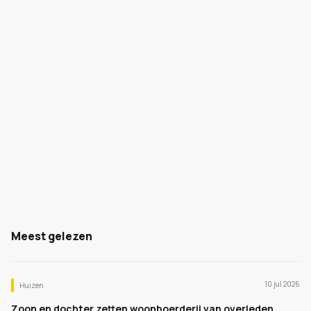
Meest gelezen
10 jul 2026
Huizen
Zoon en dochter zetten woonboerderij van overleden