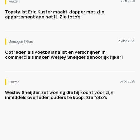
17 okt 2025
Huizen
Topstylist Eric Kuster maakt klapper met zijn
appartement aan het IJ. Zie foto’s
25 dec 2025
Vermogen BN’ers
Optreden als voetbalanalist en verschijnen in
commercials maken Wesley Sneijder behoorlijk rijker!
5 nov 2025
Huizen
Wesley Sneijder zet woning die hij kocht voor zijn
inmiddels overleden ouders te koop. Zie foto’s