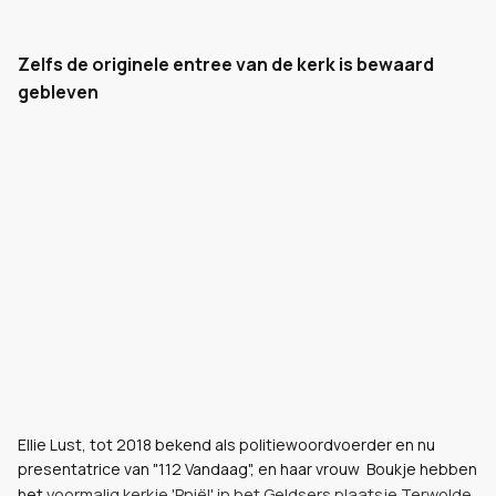
Zelfs de originele entree van de kerk is bewaard
gebleven
Ellie Lust, tot 2018 bekend als politiewoordvoerder en nu
presentatrice van "112 Vandaag", en haar vrouw Boukje hebben
voormalig kerkje 'Pniël' in het Geldsers plaatsje Terwolde
het