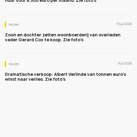
huur voor 6.500 euro per maand. Zie foto's
10 jul 2026
Huizen
Zoon en dochter zetten woonboerderij van overleden
vader Gerard Cox te koop. Zie foto's
9 jul 2026
Huizen
Dramatische verkoop: Albert Verlinde van tonnen euro's
winst naar verlies. Zie foto's