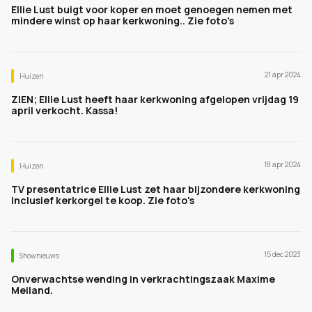
Ellie Lust buigt voor koper en moet genoegen nemen met
mindere winst op haar kerkwoning.. Zie foto's
21 apr 2024
Huizen
ZIEN; Ellie Lust heeft haar kerkwoning afgelopen vrijdag 19
april verkocht. Kassa!
18 apr 2024
Huizen
TV presentatrice Ellie Lust zet haar bijzondere kerkwoning
inclusief kerkorgel te koop. Zie foto's
15 dec 2023
Shownieuws
Onverwachtse wending in verkrachtingszaak Maxime
Meiland.