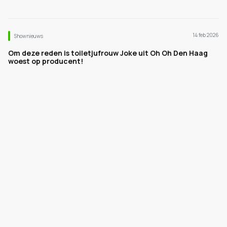
14 feb 2026
Shownieuws
Om deze reden is toiletjufrouw Joke uit Oh Oh Den Haag
woest op producent!