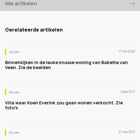
Alle artikelen
Gerelateerde artikelen
17 nov 2025
Huizen
Binnenkijken in de leuke knusse woning van Babette van
Veen. Zie de beelden
2 sep 2017
Huizen
Villa waar Koen Everink zou gaan wonen verkocht. Zie
foto's
31 mei 2017
Huizen