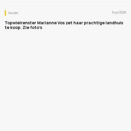
14 jul 2026
Huizen
Topwielrenster Marianne Vos zet haar prachtige landhuis
te koop. Zie foto's