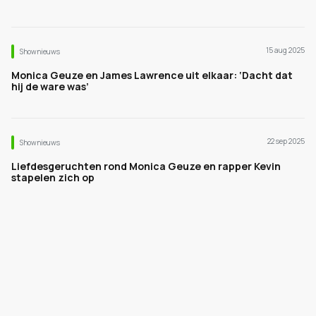
15 aug 2025
Shownieuws
Monica Geuze en James Lawrence uit elkaar: ‘Dacht dat
hij de ware was’
22 sep 2025
Shownieuws
Liefdesgeruchten rond Monica Geuze en rapper Kevin
stapelen zich op