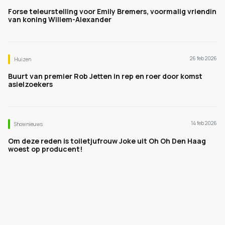
Forse teleurstelling voor Emily Bremers, voormalig vriendin
van koning Willem-Alexander
26 feb 2026
Huizen
Buurt van premier Rob Jetten in rep en roer door komst
asielzoekers
14 feb 2026
Shownieuws
Om deze reden is toiletjufrouw Joke uit Oh Oh Den Haag
woest op producent!