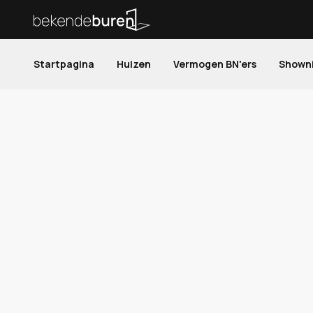
Startpagina
Huizen
Vermogen BN'ers
Shown