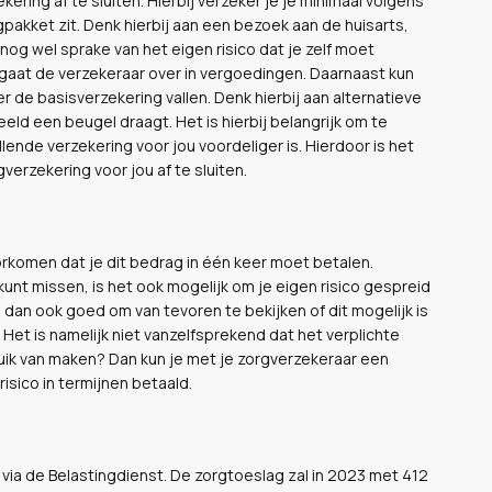
ring af te sluiten. Hierbij verzeker je je minimaal volgens
pakket zit. Denk hierbij aan een bezoek aan de huisarts,
 nog wel sprake van het eigen risico dat je zelf moet
 gaat de verzekeraar over in vergoedingen. Daarnaast kun
r de basisverzekering vallen. Denk hierbij aan alternatieve
ld een beugel draagt. Het is hierbij belangrijk om te
ende verzekering voor jou voordeliger is. Hierdoor is het
erzekering voor jou af te sluiten.
oorkomen dat je dit bedrag in één keer moet betalen.
kunt missen, is het ook mogelijk om je eigen risico gespreid
s dan ook goed om van tevoren te bekijken of dit mogelijk is
. Het is namelijk niet vanzelfsprekend dat het verplichte
bruik van maken? Dan kun je met je zorgverzekeraar een
risico in termijnen betaald.
via de Belastingdienst. De zorgtoeslag zal in 2023 met 412