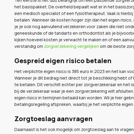
Ten eerste is het dus belangrijk om een passende zorgverzeke
het basispakket. De overheid bepaalt wat er in het basiszorg
een medisch specialist of een fysiotherapeut. Vaak is hierbij
betalen. Wanneer de kosten hoger zijn dan het eigen risico,
je je ook nog aanvullend verzekeren voor zaken die niet onde
geneeskunde of de tandarts en orthodontist als je bijvoorbee
kijken hoeveel kosten je verwacht te maken en of een aanvull
verstandig om
zorgverzekering vergelijken
om de beste zorgv
Gespreid eigen risico betalen
Het verplichte eigen risico is 385 euro in 2023 en het kan v
Wanneer je dit bedrag niet direct tot je beschikking hebt of 
te betalen. Dit verschilt echter per zorgverzekeraar en het i
bij de verzekeraar waar je een zorgverzekering wilt afsluiten
eigen risico in termijnen betaald kan worden. Wil je hier ge
betalingsregeling afspreken, waarbij je het verplichte eigen 
Zorgtoeslag aanvragen
Daarnaast is het ook mogelijk om zorgtoeslag aan te vragen 