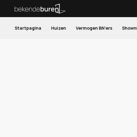
Startpagina
Huizen
Vermogen BN'ers
Shown