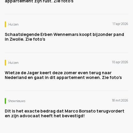
appartement zijn rust. Zie foto's
17 apr 2026
Huizen
Schaatslegende Erben Wennemars koopt bijzonder pand
in Zwolle. Zie foto’s
10 apr 2026
Huizen
Wietze de Jager keert deze zomer even terug naar
Nederland en gaat in dit appartement wonen. Zie foto's
18 mrt 2026
Shownieuws
Dit is het exacte bedrag dat Marco Borsato terugvordert
en zijn advocaat heeft het bevestigd!