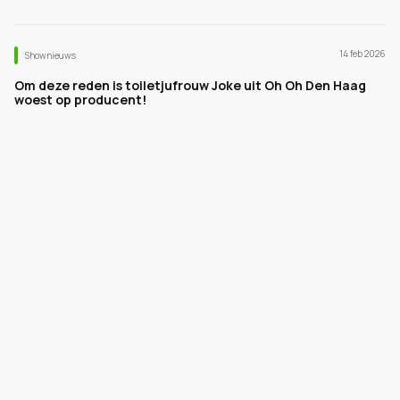
14 feb 2026
Shownieuws
Om deze reden is toiletjufrouw Joke uit Oh Oh Den Haag
woest op producent!