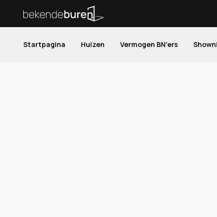
Startpagina
Huizen
Vermogen BN'ers
Shown