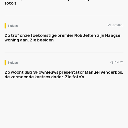
foto's
29 jan 2026
Huizen
Zo trof onze toekomstige premier Rob Jetten zijn Haagse
woning aan. Zie beelden
2 jun 2023
Huizen
Zo woont SBS SHownieuws presentator Manuel Venderbos,
de vermeende kastsex dader. Zie foto's