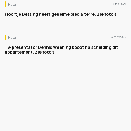
18 feb 2023
Huizen
Floortje Dessing heeft geheime pied a terre. Zie foto's
4 mrt 2026
Huizen
TV-presentator Dennis Weening koopt na scheiding dit
appartement. Zie foto’s