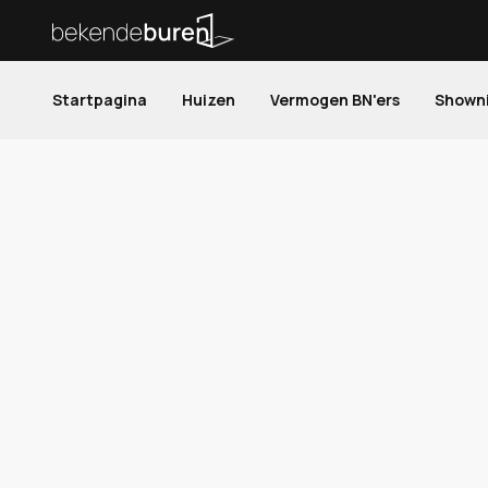
Startpagina
Huizen
Vermogen BN'ers
Shown