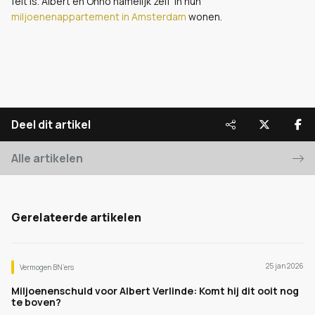
feit is. Albert en Onno namelijk zelf in hun
miljoenenappartement in Amsterdam
wonen.
Deel dit artikel
Alle artikelen
Gerelateerde artikelen
25 jan 2026
Vermogen BN’ers
Miljoenenschuld voor Albert Verlinde: Komt hij dit ooit nog
te boven?