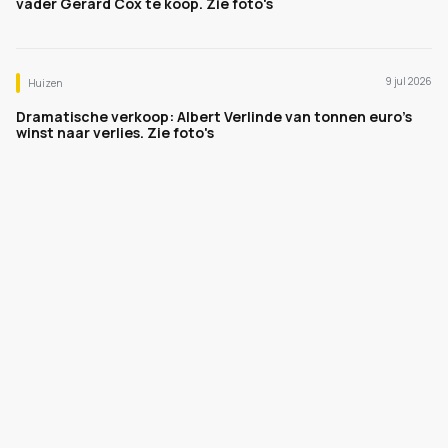
vader Gerard Cox te koop. Zie foto's
9 jul 2026
Huizen
Dramatische verkoop: Albert Verlinde van tonnen euro's
winst naar verlies. Zie foto's