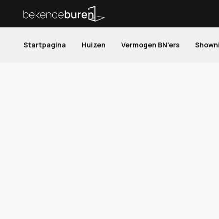
Startpagina
Huizen
Vermogen BN'ers
Shown