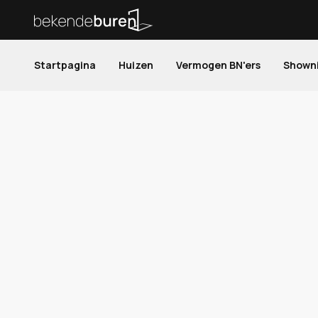
Startpagina
Huizen
Vermogen BN'ers
Shown