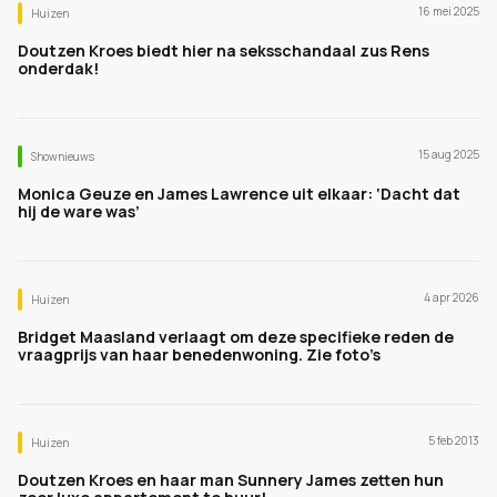
16 mei 2025
Huizen
Doutzen Kroes biedt hier na seksschandaal zus Rens
onderdak!
15 aug 2025
Shownieuws
Monica Geuze en James Lawrence uit elkaar: ‘Dacht dat
hij de ware was’
4 apr 2026
Huizen
Bridget Maasland verlaagt om deze specifieke reden de
vraagprijs van haar benedenwoning. Zie foto’s
5 feb 2013
Huizen
Doutzen Kroes en haar man Sunnery James zetten hun