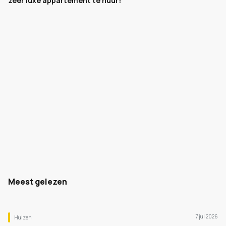
zeer luxe appartement te huur!
Meest gelezen
7 jul 2026
Huizen