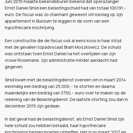
Juni 2015 maakte bekendeburen bekend dat operazanger
Ernst Daniel Smid een belastingschuld had van totaal 100.191,--
euro. De fiscus was zo charmant geweest om beslag op zijn
appartement in Bussum te leggen in de vorm van een
hypothecaire inschrijving.
Een constructie die de fiscus ook al eens koos in haar strijd
met de gevallen topadvocaat Bram Moszkowicz. De schuld
was ontstaan toen Ernst Daniel na het overlijden van zijn
vrouw Rosemarie, zijn administratie minder aandacht had
gegeven.
Smid kwam met de belastingdienst overeen om in maart 2014
eenmalig een bedrag van 25.000,-- te storten en daarna
maandelijks een bedrag van 3750,-- euro over te maken op de
rekening van de Belastingdienst. De laatste storting zou dan in
december 2015 zijn gedaan.
In dat geval had de belastingdienst, als Ernst Daniel Smid zijn
hele schuld zou hebben betaald, haar hypothecaire
inschrijving/ beslag moeten opheffen. Het is nu maart 2017 en