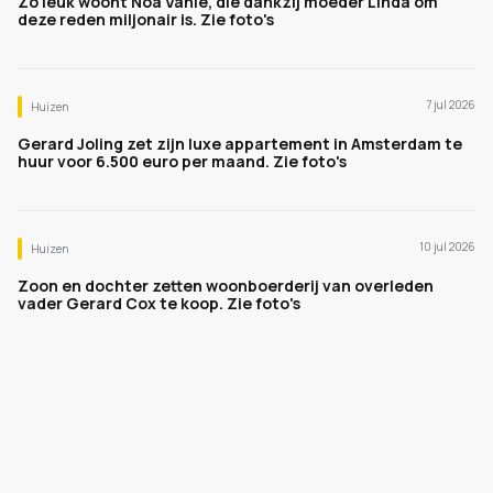
Zo leuk woont Noa Vahle, die dankzij moeder Linda om
deze reden miljonair is. Zie foto's
7 jul 2026
Huizen
Gerard Joling zet zijn luxe appartement in Amsterdam te
huur voor 6.500 euro per maand. Zie foto's
10 jul 2026
Huizen
Zoon en dochter zetten woonboerderij van overleden
vader Gerard Cox te koop. Zie foto's