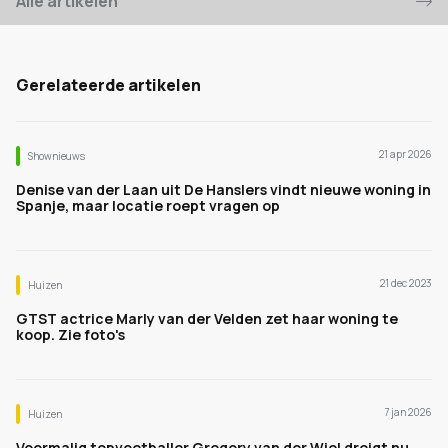
Alle artikelen
Gerelateerde artikelen
21 apr 2026
Shownieuws
Denise van der Laan uit De Hanslers vindt nieuwe woning in
Spanje, maar locatie roept vragen op
21 dec 2023
Huizen
GTST actrice Marly van der Velden zet haar woning te
koop. Zie foto's
7 jan 2026
Huizen
Voormalig topvoetballer Gregory van der Wiel dreigt nu