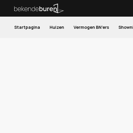
Startpagina
Huizen
Vermogen BN'ers
Shown