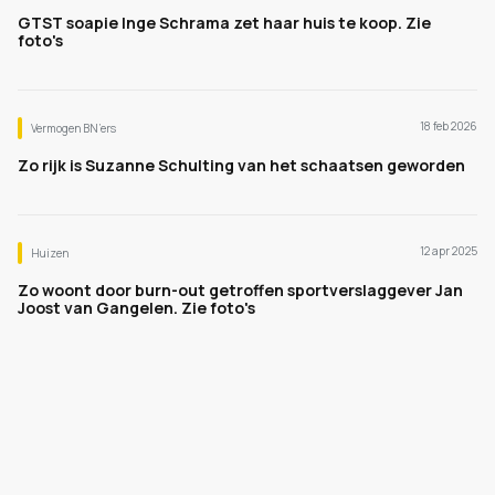
GTST soapie Inge Schrama zet haar huis te koop. Zie
foto's
18 feb 2026
Vermogen BN’ers
Zo rijk is Suzanne Schulting van het schaatsen geworden
12 apr 2025
Huizen
Zo woont door burn-out getroffen sportverslaggever Jan
Joost van Gangelen. Zie foto's