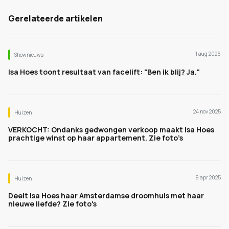
Gerelateerde artikelen
1 aug 2026
Shownieuws
Isa Hoes toont resultaat van facelift: "Ben ik blij? Ja."
24 nov 2025
Huizen
VERKOCHT: Ondanks gedwongen verkoop maakt Isa Hoes
prachtige winst op haar appartement. Zie foto’s
9 apr 2025
Huizen
Deelt Isa Hoes haar Amsterdamse droomhuis met haar
nieuwe liefde? Zie foto's