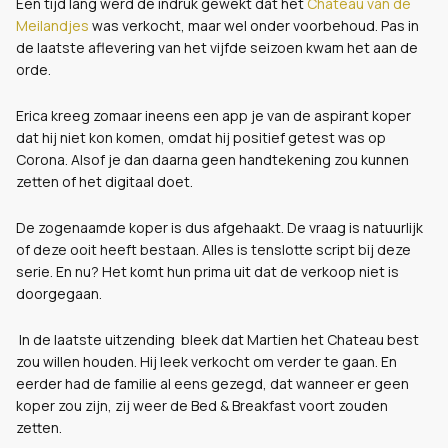
Een tijd lang werd de indruk gewekt dat het
Chateau van de
Meilandjes
was verkocht, maar wel onder voorbehoud. Pas in
de laatste aflevering van het vijfde seizoen kwam het aan de
orde.
Erica kreeg zomaar ineens een app je van de aspirant koper
dat hij niet kon komen, omdat hij positief getest was op
Corona. Alsof je dan daarna geen handtekening zou kunnen
zetten of het digitaal doet.
De zogenaamde koper is dus afgehaakt. De vraag is natuurlijk
of deze ooit heeft bestaan. Alles is tenslotte script bij deze
serie. En nu? Het komt hun prima uit dat de verkoop niet is
doorgegaan.
In de laatste uitzending bleek dat Martien het Chateau best
zou willen houden. Hij leek verkocht om verder te gaan. En
eerder had de familie al eens gezegd, dat wanneer er geen
koper zou zijn, zij weer de Bed & Breakfast voort zouden
zetten.