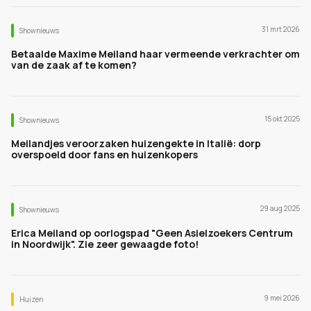
31 mrt 2026
Shownieuws
Betaalde Maxime Meiland haar vermeende verkrachter om
van de zaak af te komen?
15 okt 2025
Shownieuws
Meilandjes veroorzaken huizengekte in Italië: dorp
overspoeld door fans en huizenkopers
29 aug 2025
Shownieuws
Erica Meiland op oorlogspad "Geen Asielzoekers Centrum
in Noordwijk". Zie zeer gewaagde foto!
9 mei 2026
Huizen