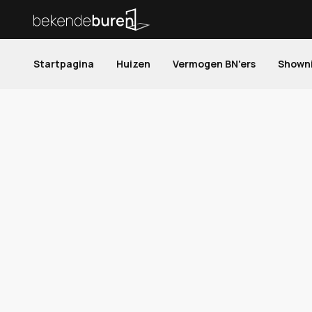
Startpagina
Huizen
Vermogen BN'ers
Shown