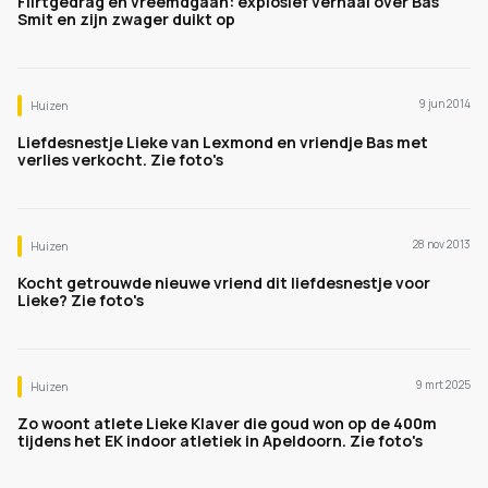
Flirtgedrag en vreemdgaan: explosief verhaal over Bas
Smit en zijn zwager duikt op
9 jun 2014
Huizen
Liefdesnestje Lieke van Lexmond en vriendje Bas met
verlies verkocht. Zie foto's
28 nov 2013
Huizen
Kocht getrouwde nieuwe vriend dit liefdesnestje voor
Lieke? Zie foto's
9 mrt 2025
Huizen
Zo woont atlete Lieke Klaver die goud won op de 400m
tijdens het EK indoor atletiek in Apeldoorn. Zie foto's