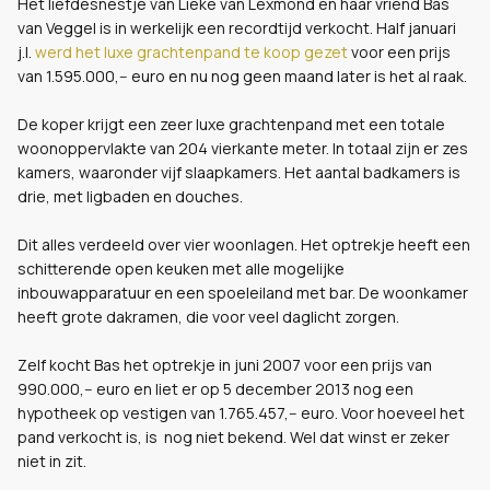
Het liefdesnestje van Lieke van Lexmond en haar vriend Bas
van Veggel is in werkelijk een recordtijd verkocht. Half januari
j.l.
werd het luxe grachtenpand te koop gezet
voor een prijs
van 1.595.000,-- euro en nu nog geen maand later is het al raak.
De koper krijgt een zeer luxe grachtenpand met een totale
woonoppervlakte van 204 vierkante meter. In totaal zijn er zes
kamers, waaronder vijf slaapkamers. Het aantal badkamers is
drie, met ligbaden en douches.
Dit alles verdeeld over vier woonlagen. Het optrekje heeft een
schitterende open keuken met alle mogelijke
inbouwapparatuur en een spoeleiland met bar. De woonkamer
heeft grote dakramen, die voor veel daglicht zorgen.
Zelf kocht Bas het optrekje in juni 2007 voor een prijs van
990.000,-- euro en liet er op 5 december 2013 nog een
hypotheek op vestigen van 1.765.457,-- euro. Voor hoeveel het
pand verkocht is, is nog niet bekend. Wel dat winst er zeker
niet in zit.