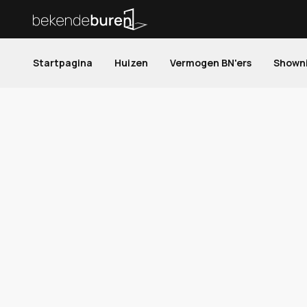
Startpagina
Huizen
Vermogen BN'ers
Shown