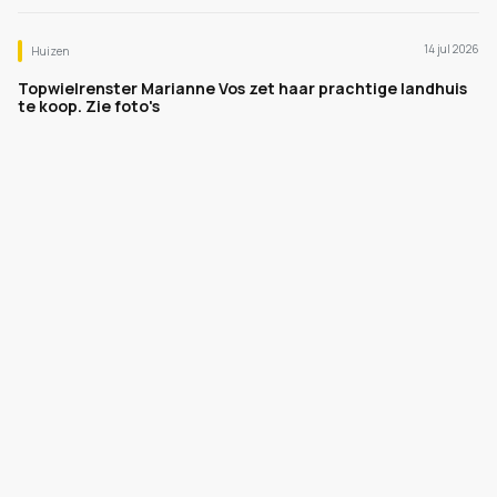
14 jul 2026
Huizen
Topwielrenster Marianne Vos zet haar prachtige landhuis
te koop. Zie foto's