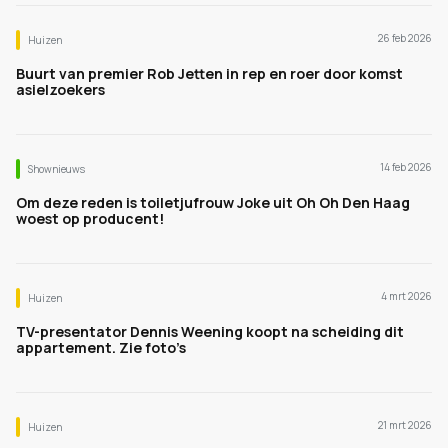
26 feb 2026
Huizen
Buurt van premier Rob Jetten in rep en roer door komst
asielzoekers
14 feb 2026
Shownieuws
Om deze reden is toiletjufrouw Joke uit Oh Oh Den Haag
woest op producent!
4 mrt 2026
Huizen
TV-presentator Dennis Weening koopt na scheiding dit
appartement. Zie foto’s
21 mrt 2026
Huizen