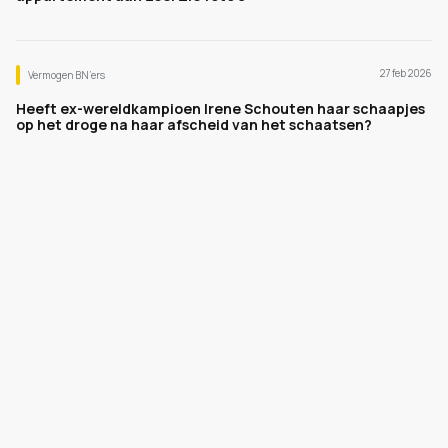
27 feb 2026
Vermogen BN’ers
Heeft ex-wereldkampioen Irene Schouten haar schaapjes
op het droge na haar afscheid van het schaatsen?