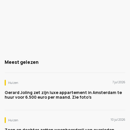
Meest gelezen
7 jul 2026
Huizen
Gerard Joling zet zijn luxe appartement in Amsterdam te
huur voor 6.500 euro per maand. Zie foto's
10 jul 2026
Huizen
Zoon en dochter zetten woonboerderij van overleden