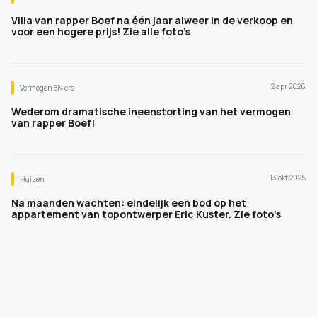
Villa van rapper Boef na één jaar alweer in de verkoop en
voor een hogere prijs! Zie alle foto’s
2 apr 2026
Vermogen BN’ers
Wederom dramatische ineenstorting van het vermogen
van rapper Boef!
13 okt 2025
Huizen
Na maanden wachten: eindelijk een bod op het
appartement van topontwerper Eric Kuster. Zie foto’s