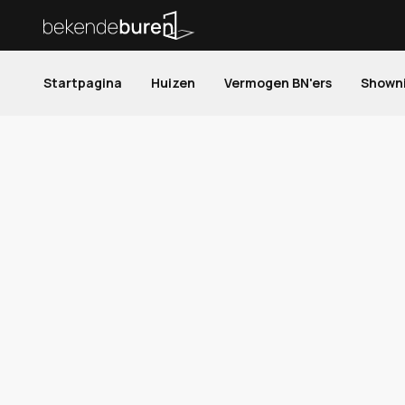
Startpagina
Huizen
Vermogen BN'ers
Shown