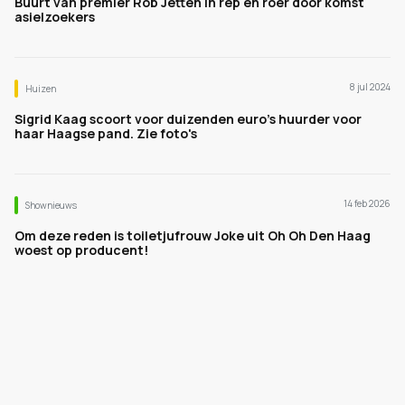
Buurt van premier Rob Jetten in rep en roer door komst
asielzoekers
8 jul 2024
Huizen
Sigrid Kaag scoort voor duizenden euro's huurder voor
haar Haagse pand. Zie foto's
14 feb 2026
Shownieuws
Om deze reden is toiletjufrouw Joke uit Oh Oh Den Haag
woest op producent!