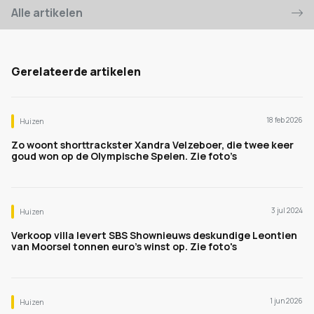
Alle artikelen
Gerelateerde artikelen
18 feb 2026
Huizen
Zo woont shorttrackster Xandra Velzeboer, die twee keer
goud won op de Olympische Spelen. Zie foto’s
3 jul 2024
Huizen
Verkoop villa levert SBS Shownieuws deskundige Leontien
van Moorsel tonnen euro's winst op. Zie foto's
1 jun 2026
Huizen