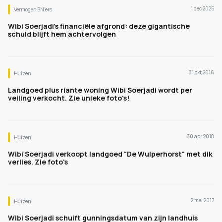
1 dec 2025
Vermogen BN’ers
Wibi Soerjadi’s financiële afgrond: deze gigantische
schuld blijft hem achtervolgen
31 okt 2016
Huizen
Landgoed plus riante woning Wibi Soerjadi wordt per
veiling verkocht. Zie unieke foto's!
30 apr 2018
Huizen
Wibi Soerjadi verkoopt landgoed "De Wulperhorst" met dik
verlies. Zie foto's
2 mei 2017
Huizen
Wibi Soerjadi schuift gunningsdatum van zijn landhuis